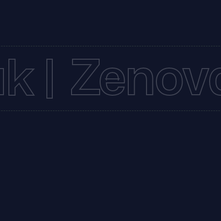
k |
Zenova