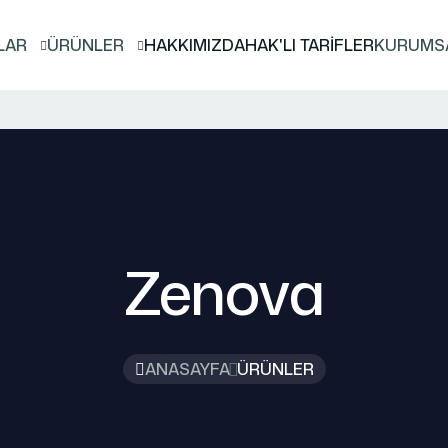
LAR
ÜRÜNLER
HAKKIMIZDA
HAK'LI TARİFLER
KURUMS
Zenova
ANASAYFA
ÜRÜNLER