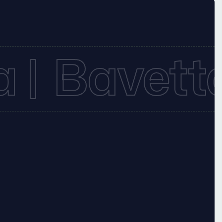
 |
Bavetta