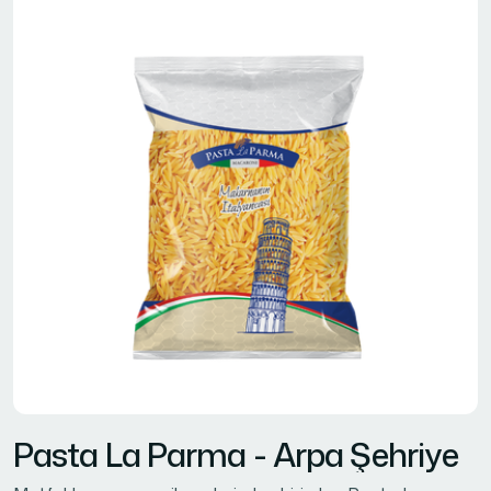
P
a
s
t
a
L
a
P
a
r
m
a
-
A
r
p
a
Ş
e
h
r
i
y
e