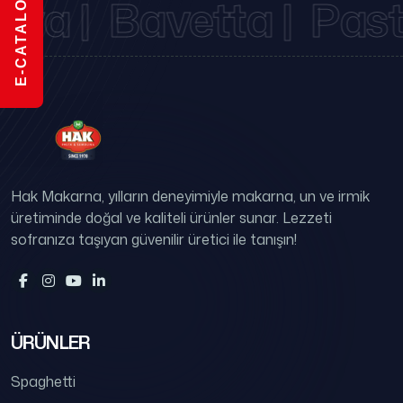
E-CATALOG
va |
Bavetta |
Past
Hak Makarna, yılların deneyimiyle makarna, un ve irmik
üretiminde doğal ve kaliteli ürünler sunar. Lezzeti
sofranıza taşıyan güvenilir üretici ile tanışın!
ÜRÜNLER
Spaghetti